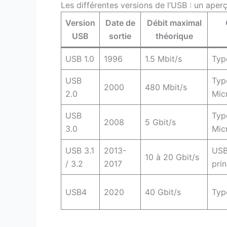
Les différentes versions de l’USB : un aper
Version
Date de
Débit maximal
USB
sortie
théorique
USB 1.0
1996
1.5 Mbit/s
Typ
USB
Typ
2000
480 Mbit/s
2.0
Mic
USB
Typ
2008
5 Gbit/s
3.0
Mic
USB 3.1
2013-
USB
10 à 20 Gbit/s
/ 3.2
2017
pri
USB4
2020
40 Gbit/s
Typ