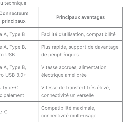
çu technique
Connecteurs
Principaux avantages
principaux
e A, Type B
Facilité d’utilisation, compatibilité
e A, Type B,
Plus rapide, support de davantage
ro USB
de périphériques
e A, Type B,
Vitesse accrues, alimentation
ro USB 3.0+
électrique améliorée
 Type-C
Vitesse de transfert très élevé,
ncipalement
connectivité universelle
Compatibilité maximale,
e-C
connectivité multi-usage