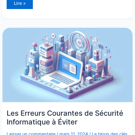
Lire »
Les
Erreurs
Courantes
de
Sécurité
Informatique
à
Éviter
Les Erreurs Courantes de Sécurité
Informatique à Éviter
Laisser un commentaire
/
mars 11, 2024
/
Le blogs des clés