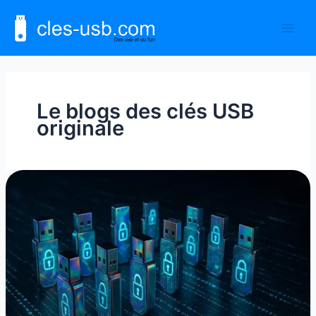
Aller
au
contenu
Le blogs des clés USB
originale
10
meilleurs
des
clés
USB
cryptés