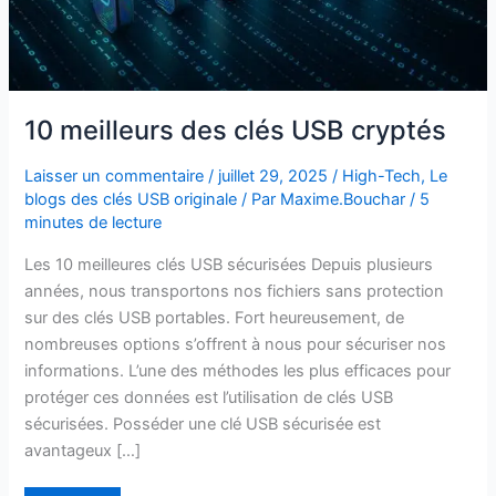
10 meilleurs des clés USB cryptés
Laisser un commentaire
/
juillet 29, 2025
/
High-Tech
,
Le
blogs des clés USB originale
/ Par
Maxime.Bouchar
/
5
minutes de lecture
Les 10 meilleures clés USB sécurisées Depuis plusieurs
années, nous transportons nos fichiers sans protection
sur des clés USB portables. Fort heureusement, de
nombreuses options s’offrent à nous pour sécuriser nos
informations. L’une des méthodes les plus efficaces pour
protéger ces données est l’utilisation de clés USB
sécurisées. Posséder une clé USB sécurisée est
avantageux […]