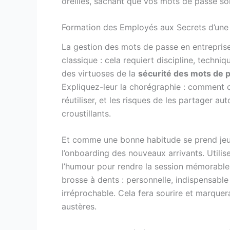
oreilles, sachant que vos mots de passe so
Formation des Employés aux Secrets d’une
La gestion des mots de passe en entreprise
classique : cela requiert discipline, techn
des virtuoses de la
sécurité des mots de 
Expliquez-leur la chorégraphie : comment c
réutiliser, et les risques de les partager 
croustillants.
Et comme une bonne habitude se prend jeune
l’onboarding des nouveaux arrivants. Util
l’humour pour rendre la session mémorabl
brosse à dents : personnelle, indispensabl
irréprochable. Cela fera sourire et marque
austères.