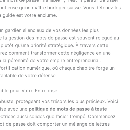
de mots de passe infaillible**, il est impératif de tisser
inutieuse qu’un maître horloger suisse. Vous détenez les
ce guide est votre enclume.
n gardien silencieux de vos données les plus
 de la gestion des mots de passe est souvent relégué au
utôt qu’une priorité stratégique. À travers cette
irez comment transformer cette négligence en une
 à la pérennité de votre empire entrepreneurial.
rtification numérique, où chaque chapitre forge un
ranlable de votre défense.
lible pour Votre Entreprise
buste, protégeant vos trésors les plus précieux. Voici
rise avec une
politique de mots de passe à toute
irectrices aussi solides que l’acier trempé. Commencez
 mot de passe doit comporter un mélange de lettres