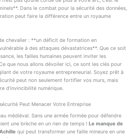
n’est pas qu’une corde de plus à votre arc, c’est le
iminels**. Dans le combat pour la sécurité des données,
ation peut faire la différence entre un royaume
de chevalier : **un déficit de formation en
 vulnérable à des attaques dévastatrices**. Que ce soit
ance, les failles humaines peuvent inviter les
e que nous allons dévoiler ici, ce sont les clés pour
ilant de votre royaume entrepreneurial. Soyez prêt à
curité peut non seulement fortifier vos murs, mais
e d’invincibilité numérique.
écurité Peut Menacer Votre Entreprise
teau médiéval. Sans une armée formée pour défendre
ient une brèche en un rien de temps !
Le manque de
Achille
qui peut transformer une faille mineure en une