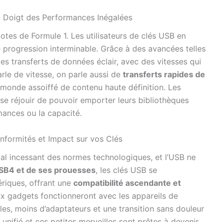
u Doigt des Performances Inégalées
lotes de Formule 1. Les utilisateurs de clés USB en
e progression interminable. Grâce à des avancées telles
es transferts de données éclair, avec des vitesses qui
arle de vitesse, on parle aussi de
transferts rapides de
e monde assoiffé de contenu haute définition. Les
i se réjouir de pouvoir emporter leurs bibliothèques
ances ou la capacité.
formités et Impact sur vos Clés
 bal incessant des normes technologiques, et l’USB ne
SB4 et de ses prouesses
, les clés USB se
riques, offrant une
compatibilité ascendante et
x gadgets fonctionneront avec les appareils de
bles, moins d’adaptateurs et une transition sans douleur
t unifié et ces petites merveilles sont prêtes à devenir