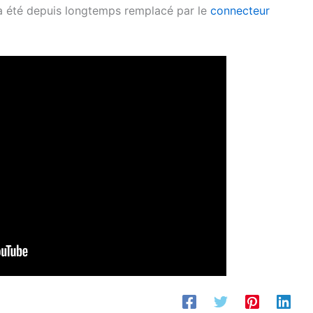
t a été depuis longtemps remplacé par le
connecteur