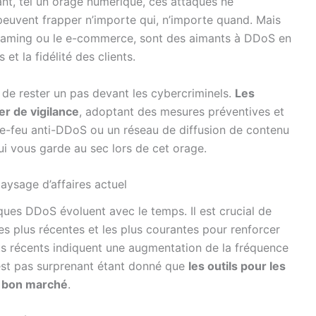
nt, tel un orage numérique, ces attaques ne
s peuvent frapper n’importe qui, n’importe quand. Mais
e gaming ou le e-commerce, sont des aimants à DDoS en
 et la fidélité des clients.
t de rester un pas devant les cybercriminels.
Les
er de vigilance
, adoptant des mesures préventives et
re-feu anti-DDoS ou un réseau de diffusion de contenu
ui vous garde au sec lors de cet orage.
aysage d’affaires actuel
ues DDoS évoluent avec le temps. Il est crucial de
es plus récentes et les plus courantes pour renforcer
s récents indiquent une augmentation de la fréquence
’est pas surprenant étant donné que
les outils pour les
t bon marché
.