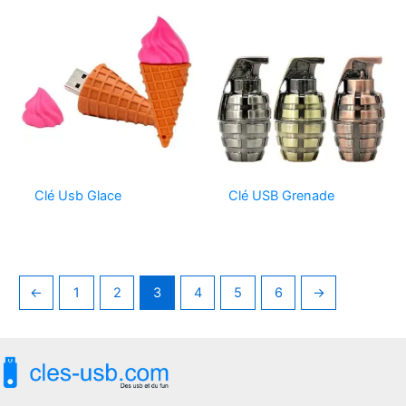
Clé Usb Glace
Clé USB Grenade
←
1
2
3
4
5
6
→