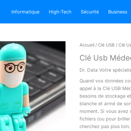
Informatique
High-Tech
Sécurité
Business
Accueil
/
Clé USB
/ Clé U
Clé Usb Méde
Dr. Data Votre spécial
Quand vos données com
appel à la Clé USB Méd
besoins de stockage et 
blanche et armé de son 
moment. Si vous avez d
fichiers (ou pour brille
cherchez pas plus loin.