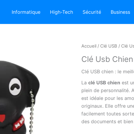
Informatique
High-Tech
Sécurité
Business
Accueil
/
Clé USB
/ Clé U
Clé Usb Chien
Clé USB chien : le meil
La
clé USB chien
est un
plein de personnalité.
est idéale pour les am
originaux. Elle offre 
facilement toutes sorte
des documents et bien 