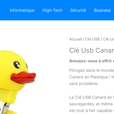
Informatique
High-Tech
Sécurité
Business
Accueil
/
Clé USB
/ Clé U
Clé Usb Cana
Amusez-vous à offrir 
Plongez dans le monde
Canard en Plastique ! Ne
sans problème.
La Clé USB Canard en P
sauvegardes, et même si
est tout à fait capabl