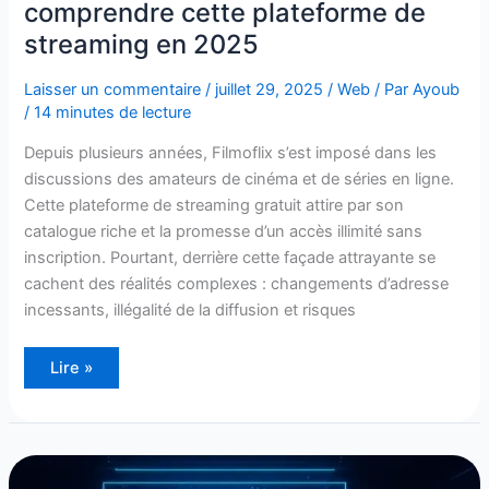
comprendre cette plateforme de
streaming en 2025
Laisser un commentaire
/
juillet 29, 2025
/
Web
/ Par
Ayoub
/
14 minutes de lecture
Depuis plusieurs années, Filmoflix s’est imposé dans les
discussions des amateurs de cinéma et de séries en ligne.
Cette plateforme de streaming gratuit attire par son
catalogue riche et la promesse d’un accès illimité sans
inscription. Pourtant, derrière cette façade attrayante se
cachent des réalités complexes : changements d’adresse
incessants, illégalité de la diffusion et risques
Lire »
Conférence
hybride