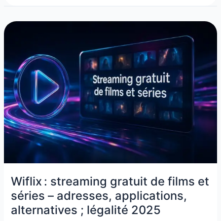
Wiflix :
streaming
gratuit
de
films
et
séries
–
adresses,
applications,
alternatives
;
légalité
2025
Wiflix : streaming gratuit de films et
séries – adresses, applications,
alternatives ; légalité 2025