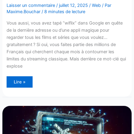
Laisser un commentaire
/
juillet 12, 2025
/
Web
/ Par
Maxime.Bouchar
/
8 minutes de lecture
Vous aussi, vous avez tapé “wiflix” dans Google en quête
de la dernière adresse ou d’une appli magique pour
regarder tous les films et séries que vous voulez…
gratuitement ? Si oui, vous faites partie des millions de
Français qui cherchent chaque mois à contourner les
limites du streaming classique. Mais derrière ce mot-clé qui
explose
Lire »
Découvrez
l’IPTV
Gratuit,
Regarder
Vos
Chaînes
Préférées