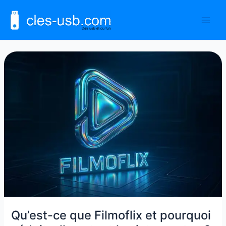
Aller
au
contenu
Qu’est-
ce
que
Filmoflix
et
pourquoi
séduit-
elle
autant
les
internautes
?
Qu’est-ce que Filmoflix et pourquoi