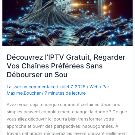
Sans
Débourser
un
Sou
Découvrez l’IPTV Gratuit, Regarder
Vos Chaînes Préférées Sans
Débourser un Sou
Laisser un commentaire
/
juillet 7, 2025
/
Web
/ Par
Maxime.Bouchar
/
7 minutes de lecture
Avez-vous déjà remarqué comment certaines décisions
simples peuvent complètement changer la donne ? Ce que
vous allez découvrir ici pourra bien transformer votre
approche et ouvrir des perspectives insoupçonnées. À
travers cet article, découvrez les leviers pouvant réellement