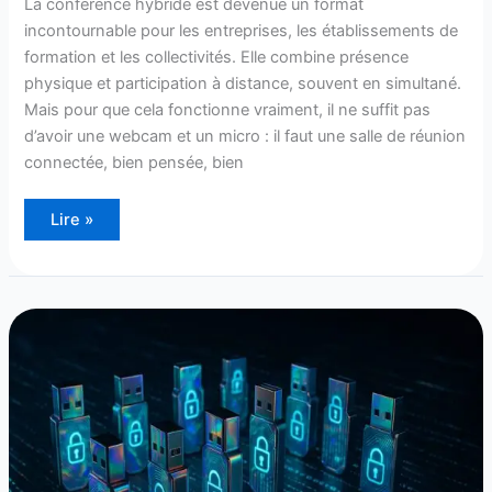
La conférence hybride est devenue un format
incontournable pour les entreprises, les établissements de
formation et les collectivités. Elle combine présence
physique et participation à distance, souvent en simultané.
Mais pour que cela fonctionne vraiment, il ne suffit pas
d’avoir une webcam et un micro : il faut une salle de réunion
connectée, bien pensée, bien
Lire »
10
meilleurs
des
clés
USB
cryptés