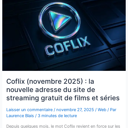
:
la
nouvelle
adresse
du
site
de
streaming
gratuit
de
films
et
séries
Coflix (novembre 2025) : la
nouvelle adresse du site de
streaming gratuit de films et séries
Laisser un commentaire
/
novembre 27, 2025
/
Web
/ Par
Laurence Blais
/
3 minutes de lecture
Depuis quelques mois, le mot Coflix revient en force sur les