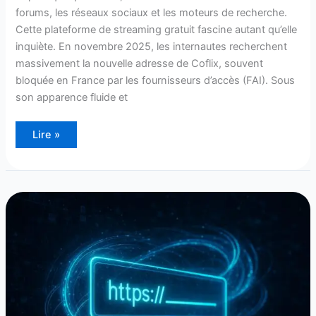
forums, les réseaux sociaux et les moteurs de recherche.
Cette plateforme de streaming gratuit fascine autant qu’elle
inquiète. En novembre 2025, les internautes recherchent
massivement la nouvelle adresse de Coflix, souvent
bloquée en France par les fournisseurs d’accès (FAI). Sous
son apparence fluide et
Lire »
Wookafr
:
voici
l’URL
pour
accéder
au
site
–
juillet
2025