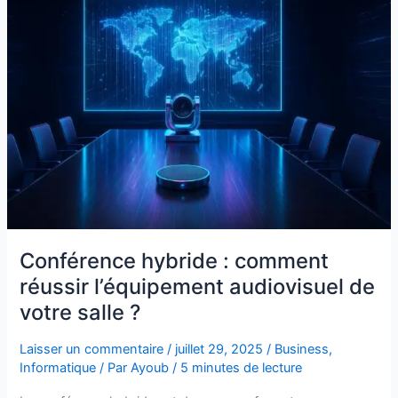
:
comment
réussir
l’équipement
audiovisuel
de
votre
salle
?
Conférence hybride : comment
réussir l’équipement audiovisuel de
votre salle ?
Laisser un commentaire
/
juillet 29, 2025
/
Business
,
Informatique
/ Par
Ayoub
/
5 minutes de lecture