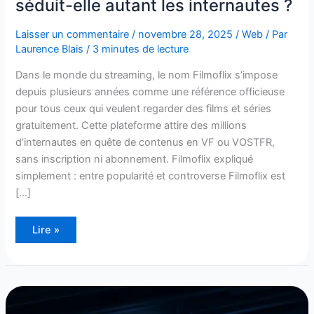
séduit-elle autant les internautes ?
Laisser un commentaire
/
novembre 28, 2025
/
Web
/ Par
Laurence Blais
/
3 minutes de lecture
Dans le monde du streaming, le nom Filmoflix s’impose
depuis plusieurs années comme une référence officieuse
pour tous ceux qui veulent regarder des films et séries
gratuitement. Cette plateforme attire des millions
d’internautes en quête de contenus en VF ou VOSTFR,
sans inscription ni abonnement. Filmoflix expliqué
simplement : entre popularité et controverse Filmoflix est
[…]
Lire »
Coflix
(novembre
2025)