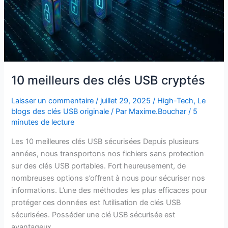
10 meilleurs des clés USB cryptés
Laisser un commentaire
/
juillet 29, 2025
/
High-Tech
,
Le
blogs des clés USB originale
/ Par
Maxime.Bouchar
/
5
minutes de lecture
Les 10 meilleures clés USB sécurisées Depuis plusieurs
années, nous transportons nos fichiers sans protection
sur des clés USB portables. Fort heureusement, de
nombreuses options s’offrent à nous pour sécuriser nos
informations. L’une des méthodes les plus efficaces pour
protéger ces données est l’utilisation de clés USB
sécurisées. Posséder une clé USB sécurisée est
avantageux